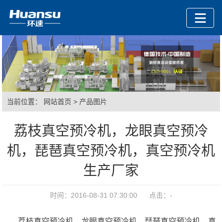
当前位置：
网站首页
>
产品图片
荔枝真空预冷机，龙眼真空预冷
机，琵琶真空预冷机，真空预冷机
生产厂家
时间：2016-08-31 07:30:00 点击：
-
荔枝真空预冷机，龙眼真空预冷机，琵琶真空预冷机，真