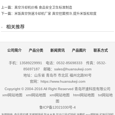
上一篇：
真空冷却机价格 食品安全卫生标准制造
下一篇：
米饭真空快速冷却机厂家 真空控菌预冷,提升米饭松软度
相关推荐
公司简介
产品分类
新闻资讯
产品图片
联系方式
手机：13589229991 电话：0532-85698333 传真：0532-
85697187 邮箱：sales@huansukeji.com
地址：山东省 青岛市 市北区 福州北路90号
官网：https://www.huansukeji.com
Copyright © 2004-2016 All Right Reserved 青岛环速科技有限公司
xml网站地图
xml网站地图
xml网站地图
html网站地图
txt网站地
图
鲁ICP备12021030号-4
友情链接:
食品易拉罐
不锈钢球阀
防水水表
气动三段式球阀
涂覆机
pvc塑胶板
矿粉压球机